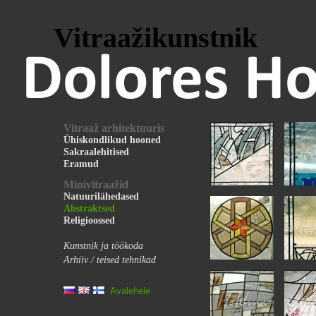
Vitraažikunstnik
Vitraaž arhitektuuris
Ühiskondlikud hooned
Sakraalehitised
Eramud
Minivitraažid
Natuurilähedased
Abstraktsed
Religioossed
Kunstnik ja töökoda
Arhiiv / teised tehnikad
Avalehele