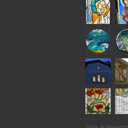
Seina- ja laepaneeli