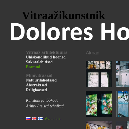
Vitraažikunstnik
Vitraaž arhitektuuris
Aknad
Ühiskondlikud hooned
Sakraalehitised
Eramud
Minivitraažid
Natuurilähedased
Abstraktsed
Religioossed
Kunstnik ja töökoda
Arhiiv / teised tehnikad
Avalehele