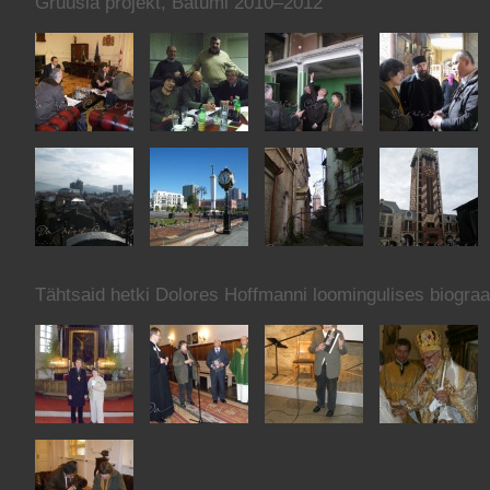
Gruusia projekt, Batumi 2010–2012
Tähtsaid hetki Dolores Hoffmanni loomingulises biograa