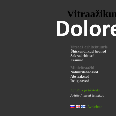
Vitraažiku
Vitraaž arhitektuuris
Ühiskondlikud hooned
Sakraalehitised
Eramud
Minivitraažid
Natuurilähedased
Abstraktsed
Religioossed
Kunstnik ja töökoda
Arhiiv / teised tehnikad
Avalehele