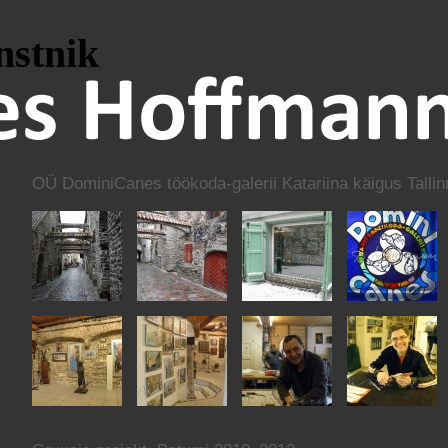
nstnik
OÜ DominiCanes töökoda-galerii Katariina käigus Talli