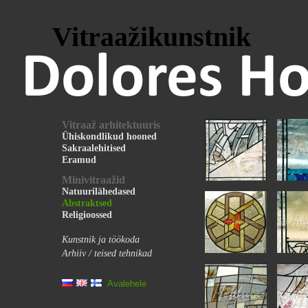
Vitraažikunstnik
Vitraaž arhitektuuris
Ühiskondlikud hooned
Sakraalehitised
Eramud
Minivitraažid
Natuurilähedased
Abstraktsed
Religioossed
Kunstnik ja töökoda
Arhiiv / teised tehnikad
Avalehele