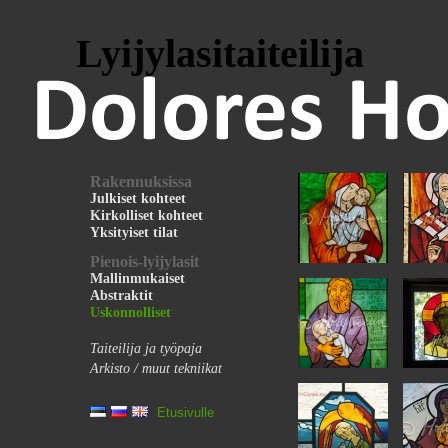
Lyijylasitaiteilija
Rakennuksissa
Julkiset kohteet
Kirkolliset kohteet
Yksityiset tilat
Pienois-lyijylasit
Mallinmukaiset
Abstraktit
Uskonnolliset
Taiteilija ja työpaja
Arkisto / muut tekniikat
Etusivulle