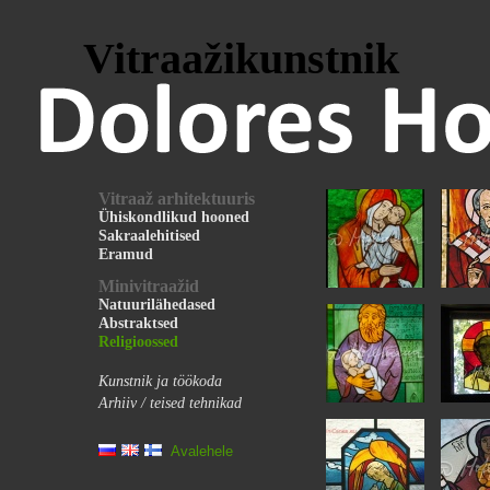
Vitraažikunstnik
Vitraaž arhitektuuris
Ühiskondlikud hooned
Sakraalehitised
Eramud
Minivitraažid
Natuurilähedased
Abstraktsed
Religioossed
Kunstnik ja töökoda
Arhiiv / teised tehnikad
Avalehele