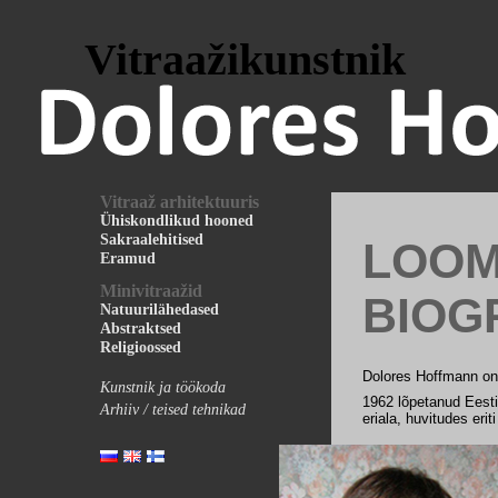
Vitraažikunstnik
Vitraaž arhitektuuris
Ühiskondlikud hooned
Sakraalehitised
LOOM
Eramud
Minivitraažid
BIOG
Natuurilähedased
Abstraktsed
Religioossed
Dolores Hoffmann on 
Kunstnik ja töökoda
1962
lõpetanud
Eesti
Arhiiv / teised tehnikad
eriala, huvitudes erit